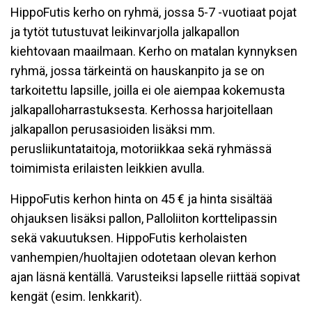
HippoFutis kerho on ryhmä, jossa 5-7 -vuotiaat pojat
ja tytöt tutustuvat leikinvarjolla jalkapallon
kiehtovaan maailmaan. Kerho on matalan kynnyksen
ryhmä, jossa tärkeintä on hauskanpito ja se on
tarkoitettu lapsille, joilla ei ole aiempaa kokemusta
jalkapalloharrastuksesta. Kerhossa harjoitellaan
jalkapallon perusasioiden lisäksi mm.
perusliikuntataitoja, motoriikkaa sekä ryhmässä
toimimista erilaisten leikkien avulla.
HippoFutis kerhon hinta on 45 € ja hinta sisältää
ohjauksen lisäksi pallon, Palloliiton korttelipassin
sekä vakuutuksen. HippoFutis kerholaisten
vanhempien/huoltajien odotetaan olevan kerhon
ajan läsnä kentällä. Varusteiksi lapselle riittää sopivat
kengät (esim. lenkkarit).