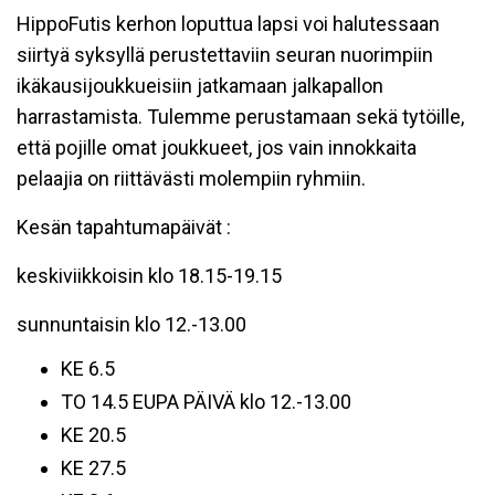
HippoFutis kerhon loputtua lapsi voi halutessaan
siirtyä syksyllä perustettaviin seuran nuorimpiin
ikäkausijoukkueisiin jatkamaan jalkapallon
harrastamista. Tulemme perustamaan sekä tytöille,
että pojille omat joukkueet, jos vain innokkaita
pelaajia on riittävästi molempiin ryhmiin.
Kesän tapahtumapäivät :
keskiviikkoisin klo 18.15-19.15
sunnuntaisin klo 12.-13.00
KE 6.5
TO 14.5 EUPA PÄIVÄ klo 12.-13.00
KE 20.5
KE 27.5