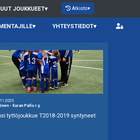
Arkisto
▾
UUT JOUKKUEET
▾
MENTAJILLE
▾
YHTEYSTIEDOT
▾
.11.2025
tinen
-
Euran Pallo r.y.
si tyttöjoukkue T2018-2019 syntyneet