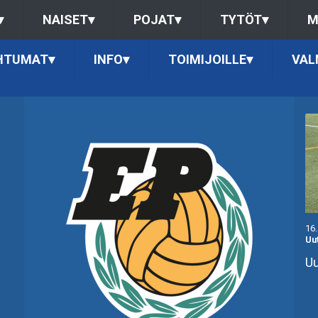
▾
NAISET
▾
POJAT
▾
TYTÖT
▾
M
HTUMAT
▾
INFO
▾
TOIMIJOILLE
▾
VAL
16
Uu
Uu