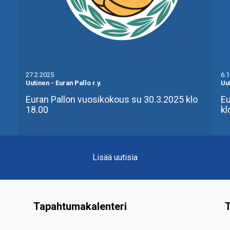
27.2.2025
6.
Uutinen
-
Euran Pallo r.y.
Uu
Euran Pallon vuosikokous su 30.3.2025 klo
Eu
18.00
kl
Lisää uutisia
Tapahtumakalenteri
T