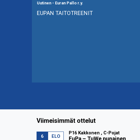
Uutinen
-
Euran Pallo r.y.
EUPAN TAITOTREENIT
Viimeisimmät ottelut
P16 Kakkonen , C-Pojat
6
ELO
EuPa
–
TuWe punainen