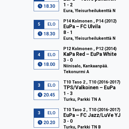
1 - 2
18.30
Eura, Yleisurheilukenttä N
P14 Kolmonen , P14 (2012)
5
ELO
EuPa
–
FC Ulvila
8 - 1
18.30
Eura, Yleisurheilukenttä N
P12 Kolmonen , P12 (2014)
KaPa Red
–
EuPa White
4
ELO
3 - 0
18.00
Niinisalo, Kankaanpää.
Tekonurmi A
T10 Taso 2 , T10 (2016-2017)
3
ELO
TPS/Valkoinen
–
EuPa
1 - 3
20.45
Turku, Parkki TN A
T10 Taso 2 , T10 (2016-2017)
3
ELO
EuPa
–
FC Jazz/LuVe YJ
3 - 0
20.20
Turku, Parkki TN B