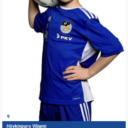
9
Höykinpuro Viljami