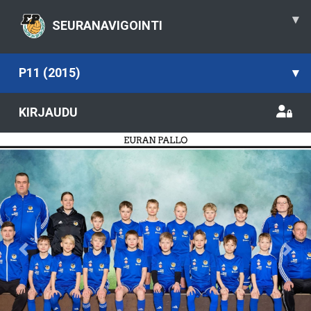
▾
SEURANAVIGOINTI
P11 (2015)
▾
KIRJAUDU
Previous
Nex