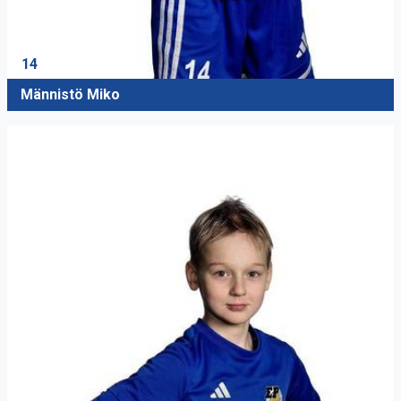
14
Männistö Miko