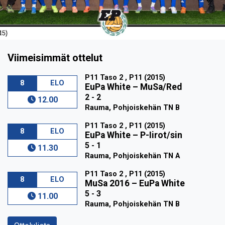
Viimeisimmät ottelut
P11 Taso 2 , P11 (2015)
8
ELO
EuPa White
–
MuSa/Red
2 - 2
12.00
Rauma, Pohjoiskehän TN B
P11 Taso 2 , P11 (2015)
8
ELO
EuPa White
–
P-Iirot/sin
5 - 1
11.30
Rauma, Pohjoiskehän TN A
P11 Taso 2 , P11 (2015)
8
ELO
MuSa 2016
–
EuPa White
5 - 3
11.00
Rauma, Pohjoiskehän TN B