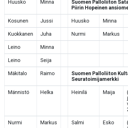
Huusko
Minna
Suomen Palloliiton Sat
Piirin Hopeinen ansiom
Kosunen
Jussi
Huusko
Minna
Kuokkanen
Juha
Nurmi
Markus
Leino
Minna
Leino
Seija
Mäkitalo
Raimo
Suomen Palloliiton Kult
Seuratoimijamerkki
Männistö
Helka
Heinilä
Maija
Nurmi
Markus
Salmi
Esko