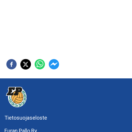
Tietosuojaseloste
Euran Pallo Ry