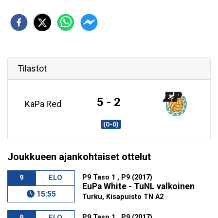
Tilastot
5 - 2
KaPa Red
(0-0)
Joukkueen ajankohtaiset ottelut
P9 Taso 1 , P9 (2017)
9
ELO
EuPa White - TuNL valkoinen
15:55
Turku, Kisapuisto TN A2
P9 Taso 1 , P9 (2017)
9
ELO