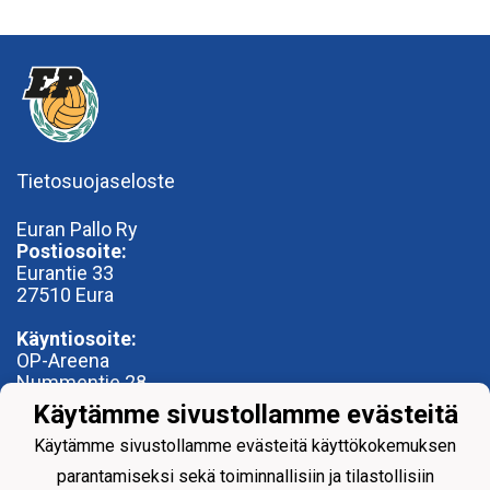
Tietosuojaseloste
Euran Pallo Ry
Postiosoite:
Eurantie 33
27510 Eura
Käyntiosoite:
OP-Areena
Nummentie 28
27500 Kauttua
Käytämme sivustollamme evästeitä
toimisto@euranpallo.fi
Käytämme sivustollamme evästeitä käyttökokemuksen
parantamiseksi sekä toiminnallisiin ja tilastollisiin