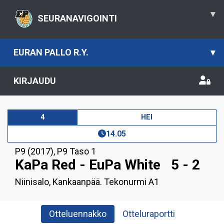
▾
SEURANAVIGOINTI
EURAN PALLO R.Y.
▾
KIRJAUDU
4
HEI
14.05
P9 (2017)
,
P9 Taso 1
KaPa Red - EuPa White
5 - 2
Niinisalo, Kankaanpää. Tekonurmi A1
Otteluennakko
Otteluraportti