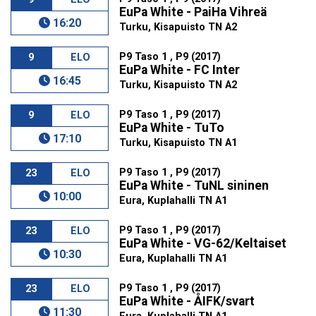
EuPa White - PaiHa Vihreä
16:20
Turku, Kisapuisto TN A2
P9 Taso 1 , P9 (2017)
9
ELO
EuPa White - FC Inter
16:45
Turku, Kisapuisto TN A2
P9 Taso 1 , P9 (2017)
9
ELO
EuPa White - TuTo
17:10
Turku, Kisapuisto TN A1
P9 Taso 1 , P9 (2017)
23
ELO
EuPa White - TuNL sininen
10:00
Eura, Kuplahalli TN A1
P9 Taso 1 , P9 (2017)
23
ELO
EuPa White - VG-62/Keltaiset
10:30
Eura, Kuplahalli TN A1
P9 Taso 1 , P9 (2017)
23
ELO
EuPa White - ÅIFK/svart
11:30