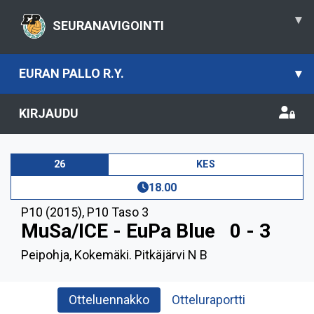
▾
SEURANAVIGOINTI
EURAN PALLO R.Y.
▾
KIRJAUDU
26
KES
18.00
P10 (2015)
,
P10 Taso 3
MuSa/ICE - EuPa Blue
0 - 3
Peipohja, Kokemäki. Pitkäjärvi N B
Otteluennakko
Otteluraportti