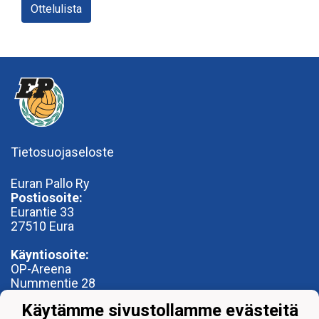
Ottelulista
Tietosuojaseloste
Euran Pallo Ry
Postiosoite:
Eurantie 33
27510 Eura
Käyntiosoite:
OP-Areena
Nummentie 28
27500 Kauttua
Käytämme sivustollamme evästeitä
toimisto@euranpallo.fi