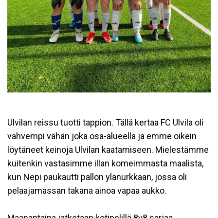
Ulvilan reissu tuotti tappion. Tällä kertaa FC Ulvila oli
vahvempi vähän joka osa-alueella ja emme oikein
löytäneet keinoja Ulvilan kaatamiseen. Mielestämme
kuitenkin vastasimme illan komeimmasta maalista,
kun Nepi paukautti pallon ylänurkkaan, jossa oli
pelaajamassan takana ainoa vapaa aukko.
Maanantaina jatketaan kotipelillä 8v8 sarjaa.