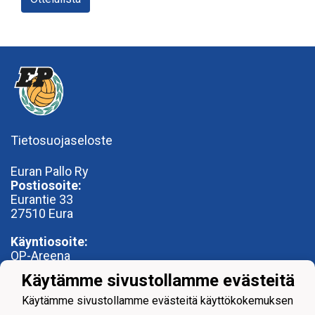
Tietosuojaseloste
Euran Pallo Ry
Postiosoite:
Eurantie 33
27510 Eura
Käyntiosoite:
OP-Areena
Nummentie 28
Käytämme sivustollamme evästeitä
27500 Kauttua
toimisto@euranpallo.fi
Käytämme sivustollamme evästeitä käyttökokemuksen