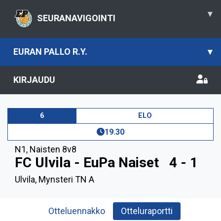
▾
SEURANAVIGOINTI
EURAN PALLO R.Y.
▾
KIRJAUDU
6
ELO
19.30
N1
,
Naisten 8v8
FC Ulvila - EuPa Naiset
4 - 1
Ulvila, Mynsteri TN A
Otteluennakko
Otteluraportti