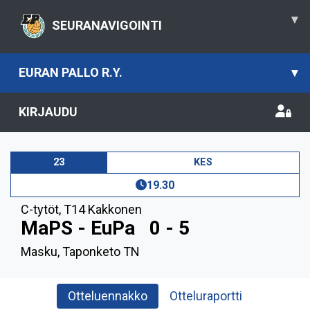
▾
SEURANAVIGOINTI
EURAN PALLO R.Y.
▾
KIRJAUDU
23
KES
19.30
C-tytöt
,
T14 Kakkonen
MaPS - EuPa
0 - 5
Masku, Taponketo TN
Otteluennakko
Otteluraportti