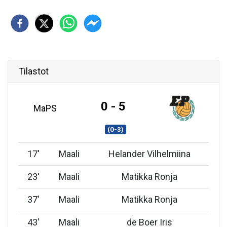
Tilastot
0 - 5
MaPS
(0-3)
17
'
Maali
Helander Vilhelmiina
23
'
Maali
Matikka Ronja
37
'
Maali
Matikka Ronja
43
'
Maali
de Boer Iris