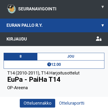
▾
SEURANAVIGOINTI
EURAN PALLO R.Y.
▾
KIRJAUDU
8
JOU
12.00
T14 (2010-2011)
,
T14 Harjoitusottelut
EuPa - PaiHa T14
OP-Areena
Otteluennakko
Otteluraportti