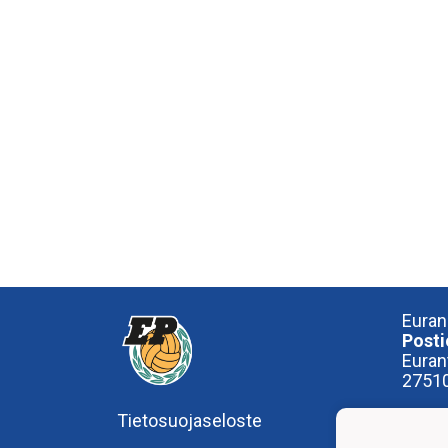
Euran
Posti
Euran
27510
Tietosuojaseloste
Käynt
OP-A