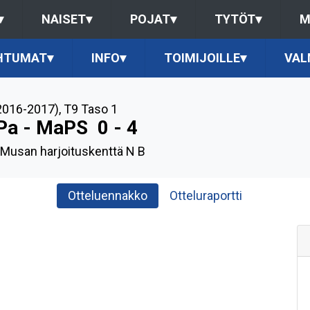
▾
NAISET
▾
POJAT
▾
TYTÖT
▾
M
HTUMAT
▾
INFO
▾
TOIMIJOILLE
▾
VAL
2016-2017)
,
T9 Taso 1
Pa - MaPS
0 - 4
, Musan harjoituskenttä N B
Otteluennakko
Otteluraportti