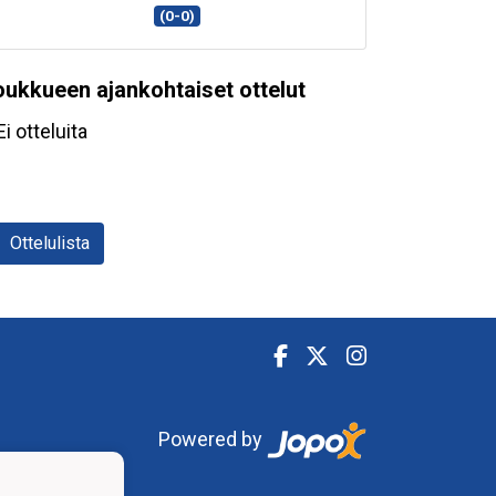
(0-0)
oukkueen ajankohtaiset ottelut
Ei otteluita
Ottelulista
Powered by