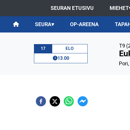
SEURAN ETUSIVU
MIEHET
SEURA
▾
OP-AREENA
TAPA
T9 (
17
ELO
Eu
13.00
Pori