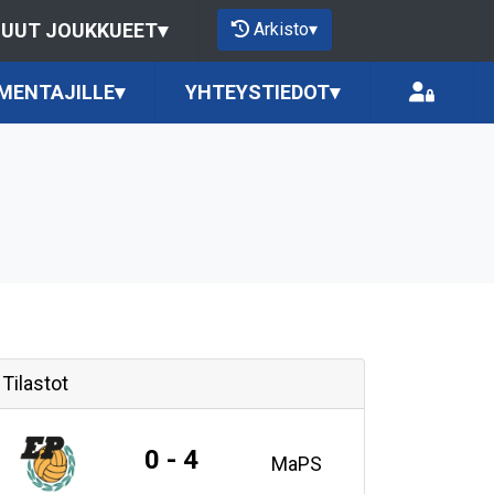
Arkisto
▾
UUT JOUKKUEET
▾
MENTAJILLE
▾
YHTEYSTIEDOT
▾
Tilastot
0 - 4
MaPS