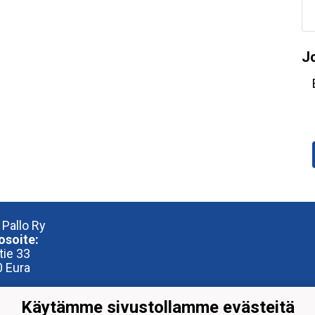
J
 Pallo Ry
osoite:
tie 33
 Eura
iosoite:
Käytämme sivustollamme evästeitä
reena