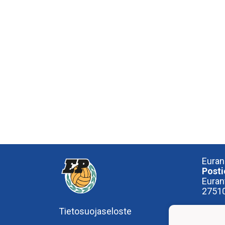
Euran
Posti
Euran
27510
Tietosuojaseloste
Käynt
OP-A