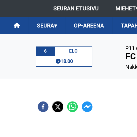
SEURAN ETUSIVU
MIEHET
SEURA
▾
OP-AREENA
TAPA
P11 
6
ELO
FC
18.00
Nakk