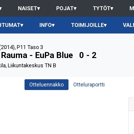
▾
NAISET
▾
POJAT
▾
TYTÖT
▾
M
HTUMAT
▾
INFO
▾
TOIMIJOILLE
▾
VAL
(2014)
,
P11 Taso 3
 Rauma - EuPa Blue
0 - 2
ila, Liikuntakeskus TN B
Otteluennakko
Otteluraportti