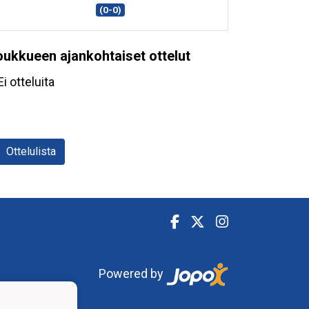
(0-0)
oukkueen ajankohtaiset ottelut
Ei otteluita
Ottelulista
Powered by