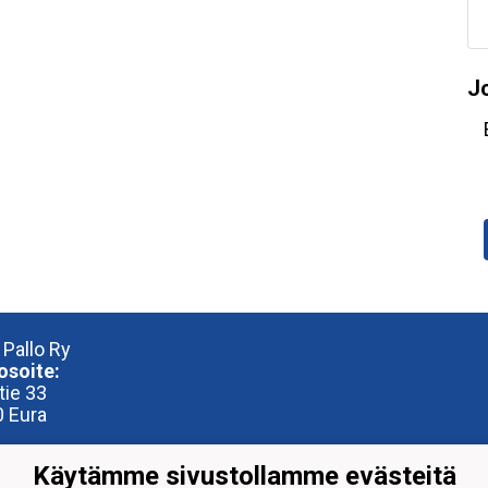
J
 Pallo Ry
osoite:
tie 33
 Eura
iosoite:
Käytämme sivustollamme evästeitä
reena