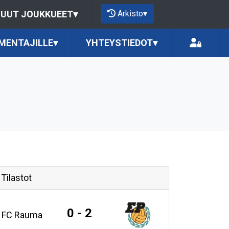
Arkisto
▾
UUT JOUKKUEET
▾
MENTAJILLE
▾
YHTEYSTIEDOT
▾
Tilastot
0 - 2
FC Rauma