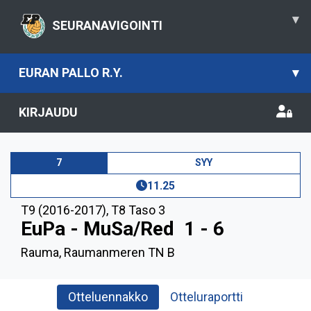
▾
SEURANAVIGOINTI
EURAN PALLO R.Y.
▾
KIRJAUDU
7
SYY
11.25
T9 (2016-2017)
,
T8 Taso 3
EuPa - MuSa/Red
1 - 6
Rauma, Raumanmeren TN B
Otteluennakko
Otteluraportti