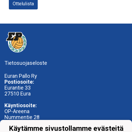
Ottelulista
Tietosuojaseloste
Euran Pallo Ry
Postiosoite:
Eurantie 33
27510 Eura
Käyntiosoite:
OP-Areena
Nummentie 28
27500 Kauttua
Käytämme sivustollamme evästeitä
toimisto@euranpallo.fi