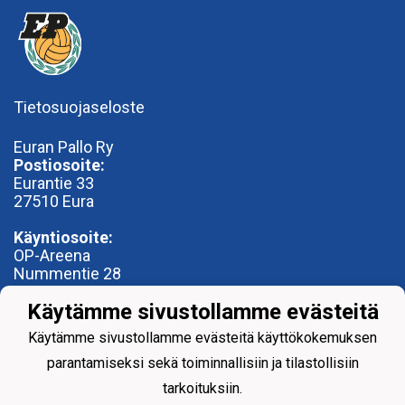
Tietosuojaseloste
Euran Pallo Ry
Postiosoite:
Eurantie 33
27510 Eura
Käyntiosoite:
OP-Areena
Nummentie 28
27500 Kauttua
Käytämme sivustollamme evästeitä
toimisto@euranpallo.fi
Käytämme sivustollamme evästeitä käyttökokemuksen
parantamiseksi sekä toiminnallisiin ja tilastollisiin
tarkoituksiin.