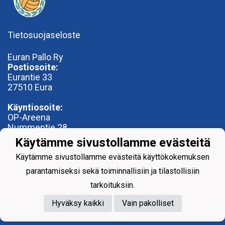
Tietosuojaseloste
Euran Pallo Ry
Postiosoite:
Eurantie 33
27510 Eura
Käyntiosoite:
OP-Areena
Nummentie 28
27500 Kauttua
Käytämme sivustollamme evästeitä
toimisto@euranpallo.fi
Käytämme sivustollamme evästeitä käyttökokemuksen
parantamiseksi sekä toiminnallisiin ja tilastollisiin
tarkoituksiin.
Hyväksy kaikki
Vain pakolliset
Powered by