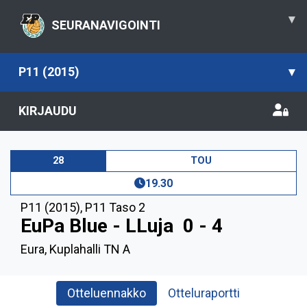
▾
SEURANAVIGOINTI
P11 (2015)
▾
KIRJAUDU
28
TOU
19.30
P11 (2015)
,
P11 Taso 2
EuPa Blue - LLuja
0 - 4
Eura, Kuplahalli TN A
Otteluennakko
Otteluraportti