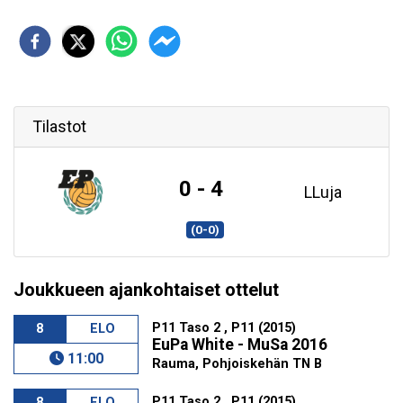
Tilastot
0 - 4
LLuja
(0-0)
Joukkueen ajankohtaiset ottelut
P11 Taso 2 , P11 (2015)
8
ELO
EuPa White - MuSa 2016
11:00
Rauma, Pohjoiskehän TN B
P11 Taso 2 , P11 (2015)
8
ELO