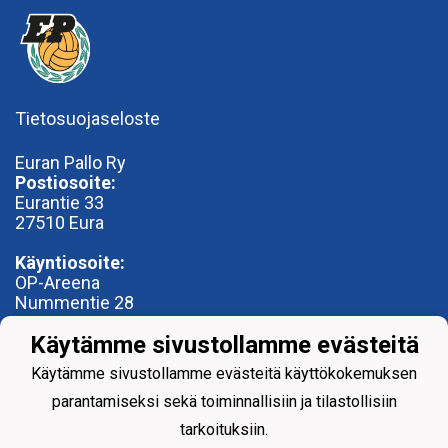
Tietosuojaseloste
Euran Pallo Ry
Postiosoite:
Eurantie 33
27510 Eura
Käyntiosoite:
OP-Areena
Nummentie 28
27500 Kauttua
Käytämme sivustollamme evästeitä
toimisto@euranpallo.fi
Käytämme sivustollamme evästeitä käyttökokemuksen
parantamiseksi sekä toiminnallisiin ja tilastollisiin
tarkoituksiin.