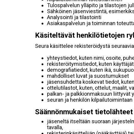
Tulospalvelun ylläpito ja tilastojen ju
Sähköinen jäsenviestintä, esimerkik
Analysointi ja tilastointi
Asiakaspalvelun ja toiminnan toteut
Käsiteltävät henkilötietojen ry
Seura käsittelee rekisteröidystä seuraavia 
yhteystiedot, kuten nimi, osoite, puh
rekisteröitymistiedot, kuten käyttäj
demografiatiedot, kuten ikä, sukupuoli 
mahdolliset luvat ja suostumukset
jäsensuhdetta koskevat tiedot, kuten
ottelutilastot, kuten, ottelut, maalit,
palkan- ja palkkionmaksuun liittyvät 
seuran ja henkilön kilpailutoimintaan
Säännönmukaiset tietolähteet
jäseneltä itseltään suoraan järjestel
tavalla,
rekisterinkäsittelijän (pääkäyttäjä) ta