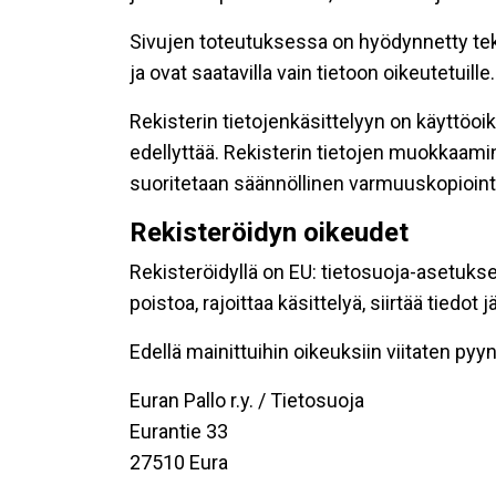
Sivujen toteutuksessa on hyödynnetty tekni
ja ovat saatavilla vain tietoon oikeutetuille.
Rekisterin tietojenkäsittelyyn on käyttöoik
edellyttää. Rekisterin tietojen muokkaami
suoritetaan säännöllinen varmuuskopiointi
Rekisteröidyn oikeudet
Rekisteröidyllä on EU: tietosuoja-asetukse
poistoa, rajoittaa käsittelyä, siirtää tiedo
Edellä mainittuihin oikeuksiin viitaten pyynn
Euran Pallo r.y. / Tietosuoja
Eurantie 33
27510 Eura