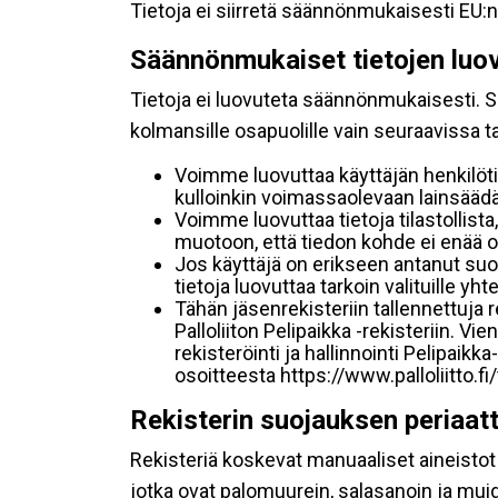
Tietoja ei siirretä säännönmukaisesti EU:n
Säännönmukaiset tietojen luo
Tietoja ei luovuteta säännönmukaisesti. Se
kolmansille osapuolille vain seuraavissa 
Voimme luovuttaa käyttäjän henkilöti
kulloinkin voimassaolevaan lainsäädän
Voimme luovuttaa tietoja tilastollista,
muotoon, että tiedon kohde ei enää ol
Jos käyttäjä on erikseen antanut s
tietoja luovuttaa tarkoin valituille y
Tähän jäsenrekisteriin tallennettuja
Palloliiton Pelipaikka -rekisteriin. V
rekisteröinti ja hallinnointi Pelipai
osoitteesta https://www.palloliitto.fi
Rekisterin suojauksen periaat
Rekisteriä koskevat manuaaliset aineistot s
jotka ovat palomuurein, salasanoin ja muid