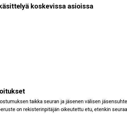
käsittelyä koskevissa asioissa
koitukset
suostumuksen taikka seuran ja jäsenen välisen jäsensuht
eruste on rekisterinpitäjän oikeutettu etu, etenkin seuraav