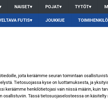
▾
NAISET
▾
POJAT
▾
TYTÖT
▾
M
ELTAVA FUTIS
▾
JOUKKUE
TOIMIHENKIL
ilötiedoille, joita keräämme seuran toimintaan osallistuvist
ttelystä. Tietosuojassa kyse on luottamuksesta, ja yksity
ksi keräämme henkilötietojasi vain niissä määrin, kuin ta
allistuviin. Tässä tietosuojaselosteessa on käsitelty nii