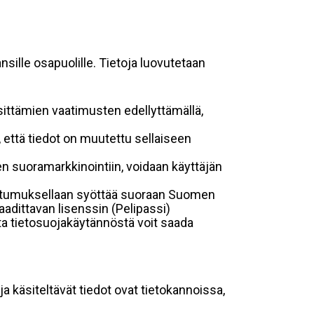
sille osapuolille. Tietoja luovutetaan
sittämien vaatimusten edellyttämällä,
n, että tiedot on muutettu sellaiseen
suoramarkkinointiin, voidaan käyttäjän
suostumuksellaan syöttää suoraan Suomen
aadittavan lisenssin (Pelipassi)
sta tietosuojakäytännöstä voit saada
ja käsiteltävät tiedot ovat tietokannoissa,