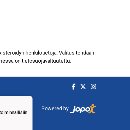
kisteröidyn henkilötietoja. Valitus tehdään
omessa on tietosuojavaltuutettu.
Powered by
iminnallisiin