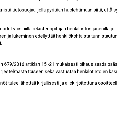
stä tietosuojaa, jolla pyritään huolehtimaan siitä, että̈
eudet vain niillä rekisterinpitäjän henkilöstön jäsenillä j
nen ja lukeminen edellyttää henkilökohtaista tunnistautum
.
n 679/2016 artiklan 15 -21 mukaisesti oikeus saada pääsy 
t järjestelmästä toiseen sekä vastustaa henkilötietojen käsi
öt tulee lähettää kirjallisesti ja allekirjoitettuna osoitteell