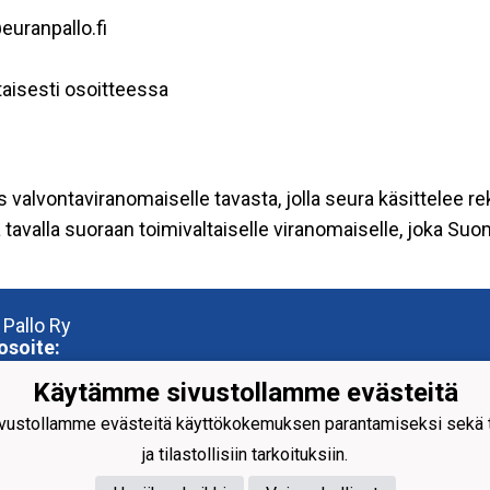
euranpallo.fi
aisesti osoitteessa
s valvontaviranomaiselle tavasta, jolla seura käsittelee re
tavalla suoraan toimivaltaiselle viranomaiselle, joka Su
 Pallo Ry
osoite:
tie 33
Käytämme sivustollamme evästeitä
 Eura
ustollamme evästeitä käyttökokemuksen parantamiseksi sekä to
iosoite:
ja tilastollisiin tarkoituksiin.
reena
entie 28