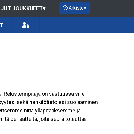
Arkisto
▾
UUT JOUKKUEET
▾
ÖT
a. Rekisterinpitäjä on vastuussa sille
isyytesi sekä henkilötietojesi suojaaminen
rvitsemme niitä ylläpitääksemme ja
tä periaatteita, joita seura toteuttaa