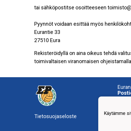
tai sähköpostitse osoitteeseen toimisto@
Pyynnöt voidaan esittää myös henkilökoht
Eurantie 33
27510 Eura
Rekisteröidyllä on aina oikeus tehdä valitu
toimivaltaisen viranomaisen ohjeistamalla 
Euran
Posti
Euran
27510
Käytämme siv
Tietosuojaseloste
Käynt
OP-A
Numm