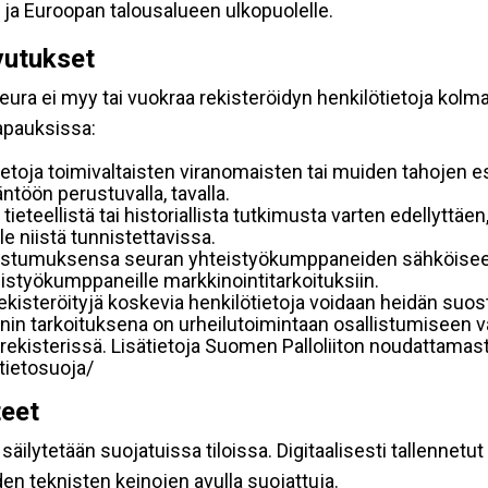
 ja Euroopan talousalueen ulkopuolelle.
vutukset
ura ei myy tai vuokraa rekisteröidyn henkilötietoja kolman
tapauksissa:
etoja toimivaltaisten viranomaisten tai muiden tahojen e
töön perustuvalla, tavalla.
 tieteellistä tai historiallista tutkimusta varten edellyttäe
e niistä tunnistettavissa.
uostumuksensa seuran yhteistyökumppaneiden sähköiseen 
hteistyökumppaneille markkinointitarkoituksiin.
 rekisteröityjä koskevia henkilötietoja voidaan heidän 
iennin tarkoituksena on urheilutoimintaan osallistumiseen v
kka-rekisterissä. Lisätietoja Suomen Palloliiton noudattama
/tietosuoja/
teet
äilytetään suojatuissa tiloissa. Digitaalisesti tallennetut 
en teknisten keinojen avulla suojattuja.