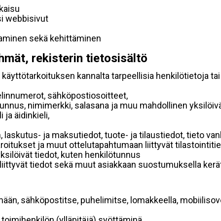
lkaisu
si webbisivut
taminen sekä kehittäminen
hmät, rekisterin tietosisältö
käyttötarkoituksen kannalta tarpeellisia henkilötietoja tai
elinnumerot, sähköpostiosoitteet,
ätunnus, nimimerkki, salasana ja muu mahdollinen yksilöiv
ja äidinkieli,
, laskutus- ja maksutiedot, tuote- ja tilaustiedot, tieto
 varoitukset ja muut ottelutapahtumaan liittyvät tilastointiti
yksilöivät tiedot, kuten henkilötunnus
 liittyvät tiedot sekä muut asiakkaan suostumuksella kerät
mään, sähköpostitse, puhelimitse, lomakkeella, mobiilisove
i toimihenkilön (ylläpitäjä) syöttäminä