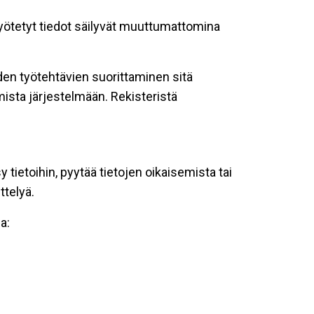
 syötetyt tiedot säilyvät muuttumattomina
oiden työtehtävien suorittaminen sitä
ista järjestelmään. Rekisteristä
tietoihin, pyytää tietojen oikaisemista tai
ttelyä.
a: