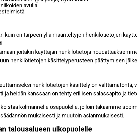
niikoiden avulla
rjestelmistä
an kuin on tarpeen yllä määriteltyjen henkilötietojen käytt
i.
ttämään joitakin käyttäjän henkilötietoja noudattaaksemme
un henkilötietojen käsittelyperusteen päättymisen jälk
teuttamiseksi henkilötietojen käsittely on välttämätöntä, v
 ja heidän kanssaan on tehty erillisen salassapito ja tie
koistaa kolmannelle osapuolelle, jolloin takaamme sopimus
insäädännön mukaisesti ja muutoin asianmukaisesti.
pan talousalueen ulkopuolelle