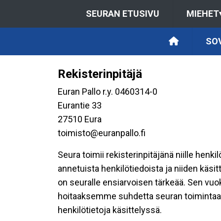
SEURAN ETUSIVU
MIEHET
SOV
Rekisterinpitäjä
Euran Pallo r.y. 0460314-0
Eurantie 33
27510 Eura
toimisto@euranpallo.fi
Seura toimii rekisterinpitäjänä niille henk
annetuista henkilötiedoista ja niiden käsi
on seuralle ensiarvoisen tärkeää. Sen vuo
hoitaaksemme suhdetta seuran toimintaan os
henkilötietoja käsittelyssä.