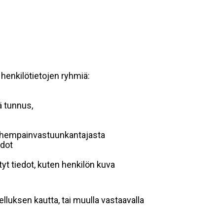
 henkilötietojen ryhmiä:
ä tunnus,
 vanhempainvastuunkantajasta
edot
yt tiedot, kuten henkilön kuva
lluksen kautta, tai muulla vastaavalla