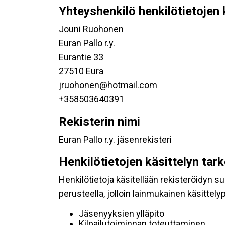
Yhteyshenkilö henkilötietojen 
Jouni Ruohonen
Euran Pallo r.y.
Eurantie 33
27510 Eura
jruohonen@hotmail.com
+358503640391
Rekisterin nimi
Euran Pallo r.y. jäsenrekisteri
Henkilötietojen käsittelyn tar
Henkilötietoja käsitellään rekisteröidyn 
perusteella, jolloin lainmukainen käsittelyp
Jäsenyyksien ylläpito
Kilpailutoiminnan toteuttaminen