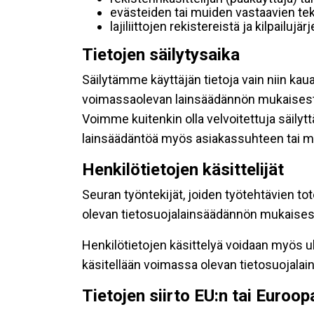
evästeiden tai muiden vastaavien tek
lajiliittojen rekistereistä ja kilpailujä
Tietojen säilytysaika
Säilytämme käyttäjän tietoja vain niin kau
voimassaolevan lainsäädännön mukaisest
Voimme kuitenkin olla velvoitettuja säily
lainsäädäntöä myös asiakassuhteen tai mu
Henkilötietojen käsittelijät
Seuran työntekijät, joiden työtehtävien to
olevan tietosuojalainsäädännön mukaisesti
Henkilötietojen käsittelyä voidaan myös ul
käsitellään voimassa olevan tietosuojala
Tietojen siirto EU:n tai Euroo