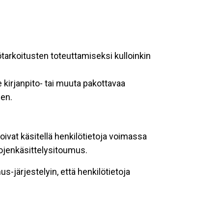
ötarkoitusten toteuttamiseksi kulloinkin
 kirjanpito- tai muuta pakottavaa
een.
oivat käsitellä henkilötietoja voimassa
tojenkäsittelysitoumus.
-järjestelyin, että henkilötietoja