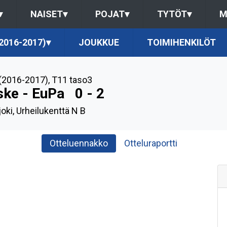
▾
NAISET
▾
POJAT
▾
TYTÖT
▾
M
2016-2017)
▾
JOUKKUE
TOIMIHENKILÖT
(2016-2017)
,
T11 taso3
ske - EuPa
0 - 2
oki, Urheilukenttä N B
Otteluennakko
Otteluraportti