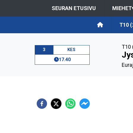
SEURAN ETUSIVU
MIEHET
T10 (
T10 
3
KES
Jy
17.40
Euraj