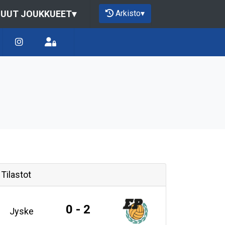
Arkisto
▾
UUT JOUKKUEET
▾
Tilastot
0 - 2
Jyske