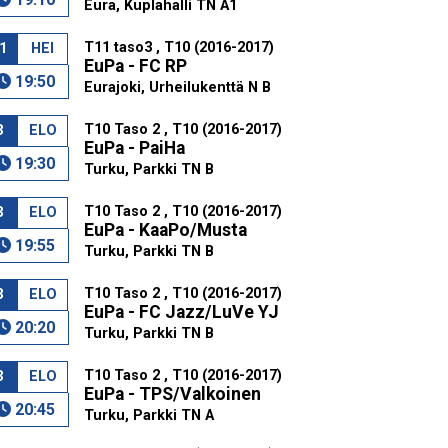
Eura, Kuplahalli TN A1
T11 taso3 , T10 (2016-2017)
1
HEI
EuPa - FC RP
19:50
Eurajoki, Urheilukenttä N B
T10 Taso 2 , T10 (2016-2017)
3
ELO
EuPa - PaiHa
19:30
Turku, Parkki TN B
T10 Taso 2 , T10 (2016-2017)
3
ELO
EuPa - KaaPo/Musta
19:55
Turku, Parkki TN B
T10 Taso 2 , T10 (2016-2017)
3
ELO
EuPa - FC Jazz/LuVe YJ
20:20
Turku, Parkki TN B
T10 Taso 2 , T10 (2016-2017)
3
ELO
EuPa - TPS/Valkoinen
20:45
Turku, Parkki TN A