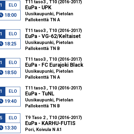
T11 taso3 , T10 (2016-2017)
1
ELO
EuPa - UPK
Uusikaupunki, Pietolan
18:00
Pallokenttä TN A
T11 taso3 , T10 (2016-2017)
1
ELO
EuPa - VG-62/Keltaiset
Uusikaupunki, Pietolan
18:25
Pallokenttä TN B
T11 taso3 , T10 (2016-2017)
1
ELO
EuPa - FC Eurajoki Black
Uusikaupunki, Pietolan
18:50
Pallokenttä TN A
T11 taso3 , T10 (2016-2017)
1
ELO
EuPa - TuNL
Uusikaupunki, Pietolan
19:40
Pallokenttä TN B
T9 Taso 2 , T10 (2016-2017)
5
ELO
EuPa - KARHU-FUTIS
13:30
Pori, Koivula N A1