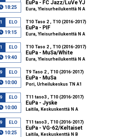
EuPa - FC Jazz/LuVe YJ
18:25
Eura, Yleisurheilukenttä N A
T10 Taso 2 , T10 (2016-2017)
1
ELO
EuPa - PIF
19:15
Eura, Yleisurheilukenttä N A
T10 Taso 2 , T10 (2016-2017)
1
ELO
EuPa - MuSa/White
19:40
Eura, Yleisurheilukenttä N A
T9 Taso 2 , T10 (2016-2017)
9
ELO
EuPa - MuSa
10:00
Pori, Urheilukeskus TN A1
T11 taso3 , T10 (2016-2017)
9
ELO
EuPa - Jyske
10:00
Laitila, Keskuskenttä N A
T11 taso3 , T10 (2016-2017)
9
ELO
EuPa - VG-62/Keltaiset
10:25
Laitila, Keskuskenttä N B