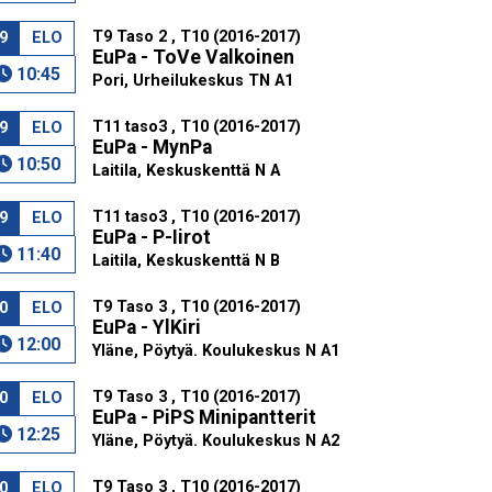
T9 Taso 2 , T10 (2016-2017)
9
ELO
EuPa - ToVe Valkoinen
10:45
Pori, Urheilukeskus TN A1
T11 taso3 , T10 (2016-2017)
9
ELO
EuPa - MynPa
10:50
Laitila, Keskuskenttä N A
T11 taso3 , T10 (2016-2017)
9
ELO
EuPa - P-Iirot
11:40
Laitila, Keskuskenttä N B
T9 Taso 3 , T10 (2016-2017)
0
ELO
EuPa - YlKiri
12:00
Yläne, Pöytyä. Koulukeskus N A1
T9 Taso 3 , T10 (2016-2017)
0
ELO
EuPa - PiPS Minipantterit
12:25
Yläne, Pöytyä. Koulukeskus N A2
T9 Taso 3 , T10 (2016-2017)
0
ELO