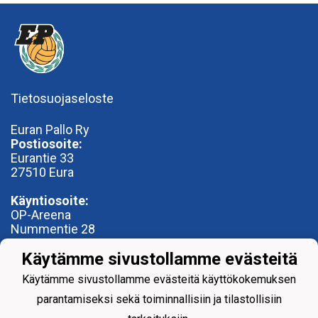
Tietosuojaseloste
Euran Pallo Ry
Postiosoite:
Eurantie 33
27510 Eura
Käyntiosoite:
OP-Areena
Nummentie 28
27500 Kauttua
Käytämme sivustollamme evästeitä
toimisto@euranpallo.fi
Käytämme sivustollamme evästeitä käyttökokemuksen
parantamiseksi sekä toiminnallisiin ja tilastollisiin