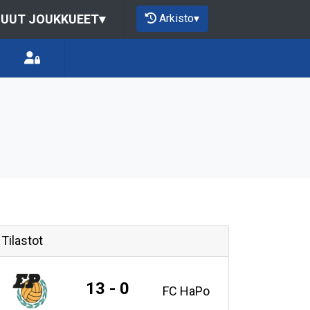
Arkisto
▾
UUT JOUKKUEET
▾
Tilastot
13 - 0
FC HaPo