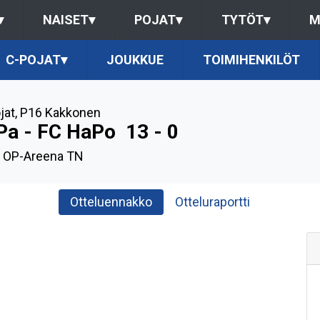
▾
NAISET
▾
POJAT
▾
TYTÖT
▾
M
C-POJAT
▾
JOUKKUE
TOIMIHENKILÖT
jat
,
P16 Kakkonen
Pa - FC HaPo
13 - 0
, OP-Areena TN
Otteluennakko
Otteluraportti