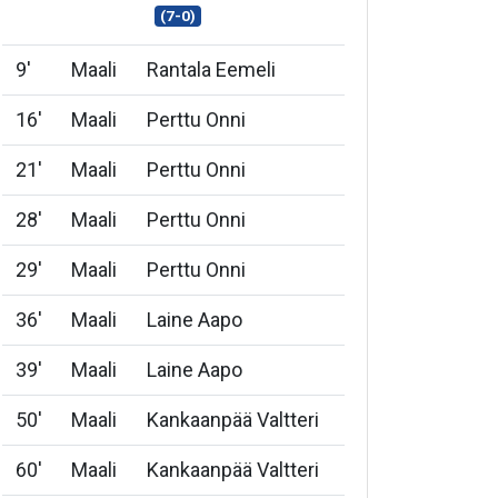
(7-0)
9
'
Maali
Rantala Eemeli
16
'
Maali
Perttu Onni
21
'
Maali
Perttu Onni
28
'
Maali
Perttu Onni
29
'
Maali
Perttu Onni
36
'
Maali
Laine Aapo
39
'
Maali
Laine Aapo
50
'
Maali
Kankaanpää Valtteri
60
'
Maali
Kankaanpää Valtteri