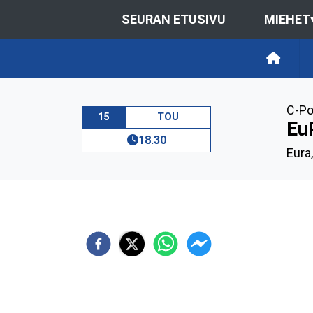
SEURAN ETUSIVU
MIEHET
C-Po
15
TOU
Eu
18.30
Eura