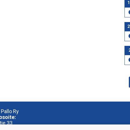
1
2
 Pallo Ry
osoite:
tie 33
 Eura