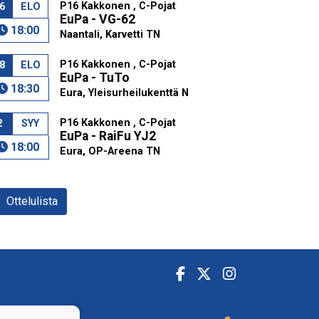
P16 Kakkonen , C-Pojat
6
ELO
EuPa - VG-62
18:00
Naantali, Karvetti TN
P16 Kakkonen , C-Pojat
8
ELO
EuPa - TuTo
18:30
Eura, Yleisurheilukenttä N
P16 Kakkonen , C-Pojat
2
SYY
EuPa - RaiFu YJ2
18:00
Eura, OP-Areena TN
Ottelulista