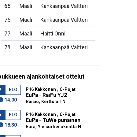
65
'
Maali
Kankaanpää Valtteri
75
'
Maali
Kankaanpää Valtteri
77
'
Maali
Haitti Onni
78
'
Maali
Kankaanpää Valtteri
oukkueen ajankohtaiset ottelut
P16 Kakkonen , C-Pojat
2
ELO
EuPa - RaiFu YJ2
14:00
Raisio, Kerttula TN
P16 Kakkonen , C-Pojat
6
ELO
EuPa - TuWe punainen
18:30
Eura, Yleisurheilukenttä N