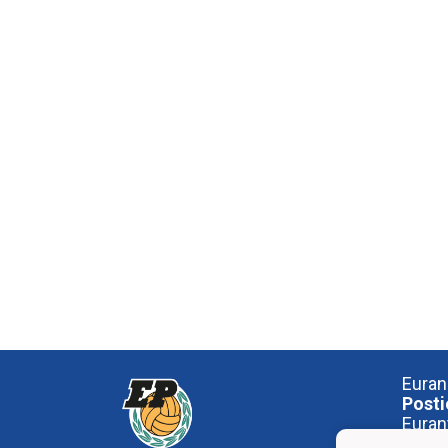
Euran
Posti
Euran
27510