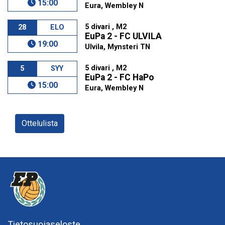
15:00
Eura, Wembley N
5 divari , M2
28
ELO
EuPa 2 - FC ULVILA
19:00
Ulvila, Mynsteri TN
5 divari , M2
5
SYY
EuPa 2 - FC HaPo
15:00
Eura, Wembley N
Ottelulista
Tietosuojaseloste