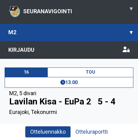
▾
SEURANAVIGOINTI
M2
▾
KIRJAUDU
16
TOU
13.00
M2
,
5 divari
Lavilan Kisa - EuPa 2
5 - 4
Eurajoki, Tekonurmi
Otteluennakko
Otteluraportti