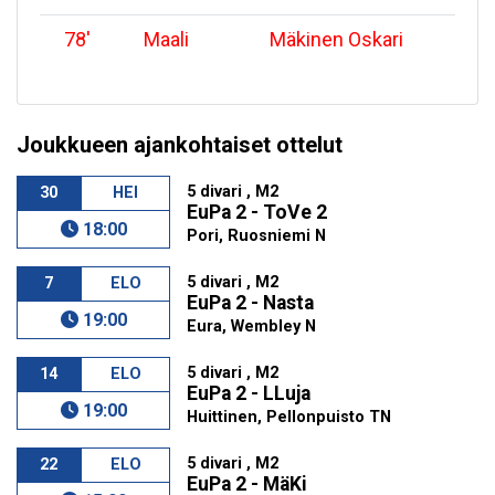
78
'
Maali
Mäkinen Oskari
Joukkueen ajankohtaiset ottelut
5 divari , M2
30
HEI
EuPa 2 - ToVe 2
18:00
Pori, Ruosniemi N
5 divari , M2
7
ELO
EuPa 2 - Nasta
19:00
Eura, Wembley N
5 divari , M2
14
ELO
EuPa 2 - LLuja
19:00
Huittinen, Pellonpuisto TN
5 divari , M2
22
ELO
EuPa 2 - MäKi