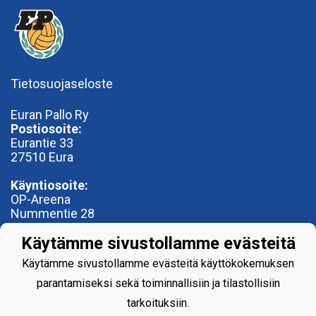
Tietosuojaseloste
Euran Pallo Ry
Postiosoite:
Eurantie 33
27510 Eura
Käyntiosoite:
OP-Areena
Nummentie 28
27500 Kauttua
Käytämme sivustollamme evästeitä
toimisto@euranpallo.fi
Käytämme sivustollamme evästeitä käyttökokemuksen
parantamiseksi sekä toiminnallisiin ja tilastollisiin
tarkoituksiin.