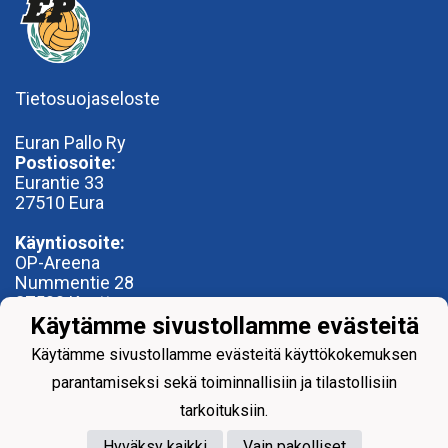
Tietosuojaseloste
Euran Pallo Ry
Postiosoite:
Eurantie 33
27510 Eura
Käyntiosoite:
OP-Areena
Nummentie 28
27500 Kauttua
Käytämme sivustollamme evästeitä
toimisto@euranpallo.fi
Käytämme sivustollamme evästeitä käyttökokemuksen
parantamiseksi sekä toiminnallisiin ja tilastollisiin
tarkoituksiin.
Hyväksy kaikki
Vain pakolliset