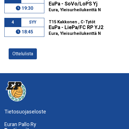
EuPa - SoVo/LoPS Yj
19:30
Eura, Yleisurheilukenttä N
T15 Kakkonen , C-Tytöt
4
SYY
EuPa - LiePa/FC RP YJ2
18:45
Eura, Yleisurheilukenttä N
Ottelulista
Tietosuojaseloste
Euran Pallo Ry