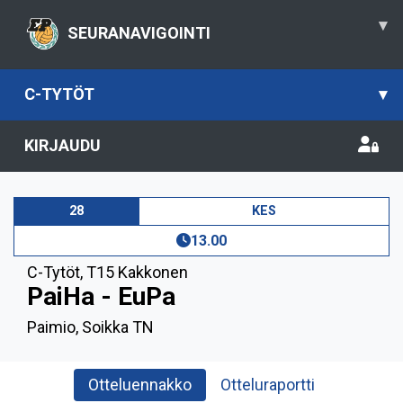
▾
SEURANAVIGOINTI
C-TYTÖT
▾
KIRJAUDU
28
KES
13.00
C-Tytöt
,
T15 Kakkonen
PaiHa - EuPa
Paimio, Soikka TN
Otteluennakko
Otteluraportti