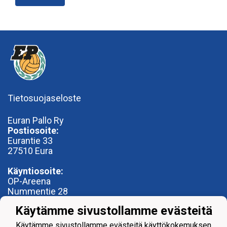
Tietosuojaseloste
Euran Pallo Ry
Postiosoite:
Eurantie 33
27510 Eura
Käyntiosoite:
OP-Areena
Nummentie 28
27500 Kauttua
Käytämme sivustollamme evästeitä
toimisto@euranpallo.fi
Käytämme sivustollamme evästeitä käyttökokemuksen