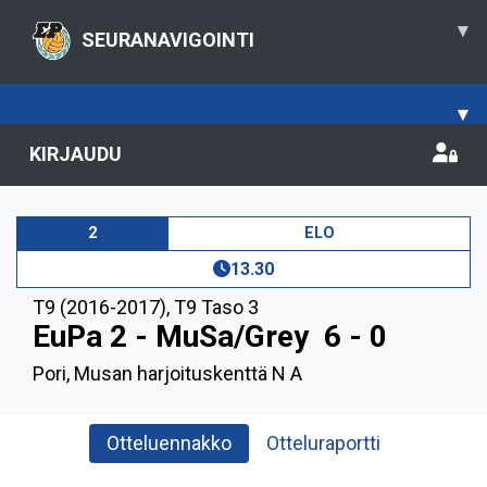
▾
SEURANAVIGOINTI
▾
KIRJAUDU
2
ELO
13.30
T9 (2016-2017)
,
T9 Taso 3
EuPa 2 - MuSa/Grey
6 - 0
Pori, Musan harjoituskenttä N A
Otteluennakko
Otteluraportti