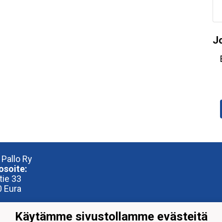
J
 Pallo Ry
osoite:
tie 33
 Eura
iosoite:
Käytämme sivustollamme evästeitä
reena