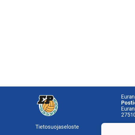
Euran
Posti
Euran
27510
Tietosuojaseloste
Käynt
OP-A