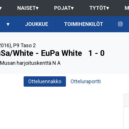
▾
NAISET
▾
POJAT
▾
TYTÖT
▾
M
▾
JOUKKUE
TOIMIHENKILÖT
2016)
,
P9 Taso 2
Sa/White - EuPa White
1 - 0
, Musan harjoituskenttä N A
Otteluennakko
Otteluraportti