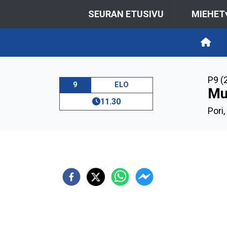
SEURAN ETUSIVU
MIEHET
P9 (
9
ELO
Mu
11.30
Pori