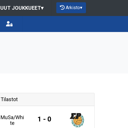
Arkisto
▾
UUT JOUKKUEET
▾
Tilastot
MuSa/Whi
1 - 0
te