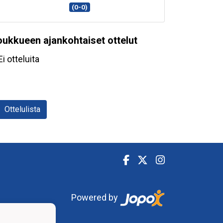
(0-0)
oukkueen ajankohtaiset ottelut
Ei otteluita
Ottelulista
Powered by