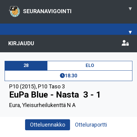
▾
SEURANAVIGOINTI
▾
KIRJAUDU
28
ELO
18.30
P10 (2015)
,
P10 Taso 3
EuPa Blue - Nasta
3 - 1
Eura, Yleisurheilukenttä N A
Otteluennakko
Otteluraportti