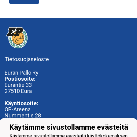
Tietosuojaseloste
Euran Pallo Ry
Postiosoite:
Eurantie 33
27510 Eura
Käyntiosoite:
OP-Areena
Nummentie 28
27500 Kauttua
Käytämme sivustollamme evästeitä
toimisto@euranpallo.fi
Käytämme sivustollamme evästeitä käyttökokemuksen